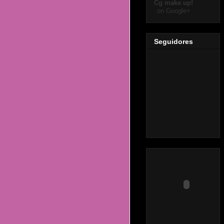
Cg make up!
on Google+
Seguidores