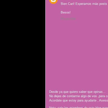
Bien Cari! Esperamos más posts
Besos!
Responder
Desde ya que quiero saber que opinas...
No dejes de contarme algo de vos ,para c
Acordate que estoy para ayudarte , Ases
Nota: solo los miembros de este blog pue