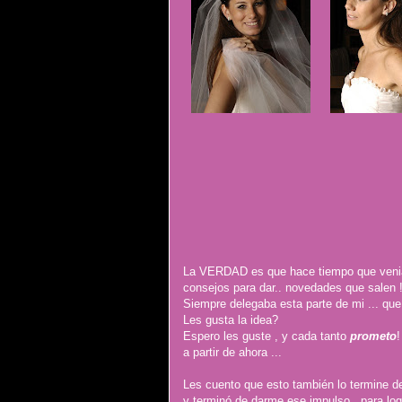
La VERDAD es que hace tiempo que venia co
consejos para dar.. novedades que salen !
Siempre delegaba esta parte de mi ... qu
Les gusta la idea?
Espero les guste , y cada tanto
prometo
!
a partir de ahora ...
Les cuento que esto también lo termine d
y terminó de darme ese impulso , para log