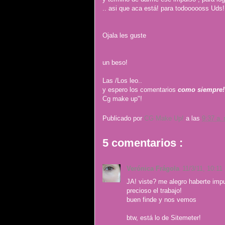
.. asi que aca está! para todoooooss Uds!
Ojala les guste
un beso!
Las /Los leo..
y espero los comentarios
como siempre!
Cg make up"!
Publicado por
CG Make Up!
a las
9:37 a.
5 comentarios :
Verónica Frágola
11/3/11, 10:11
JA! viste? me alegro haberte impu
precioso el trabajo!
buen finde y nos vemos
btw, está lo de Sitemeter!