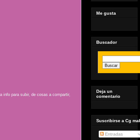
Me gusta
Buscador
Deja un
 info para subir, de cosas a compartir,
comentario
Suscribirse a Cg ma
Entradas