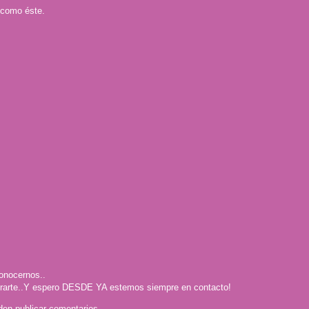
 como éste.
onocernos..
orarte..Y espero DESDE YA estemos siempre en contacto!
den publicar comentarios.