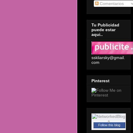
Comentarios
Tu Publicidad
puede estar
aqui..
sskliarsky@gmail.
com
Pinterest
Follow this blog