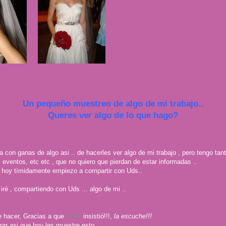
Un pequeño muestreo de algo de mi trabajo..
Queres ver algo de lo que hago?
n ganas de algo asi .. de hacerles ver algo de mi trabajo , pero tengo tanta
 eventos, etc etc , que no quiero que pierdan de estar informadas ..
e hoy tímidamente empiezo a compartir con Uds..
 iré , compartiendo con Uds ... algo de mi ..
e hacer, Gracias a que
Fruti!
insistió!!!,
la escuche!!!
rar asi que hoy les muestre esto..