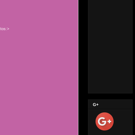
itos:>
G+