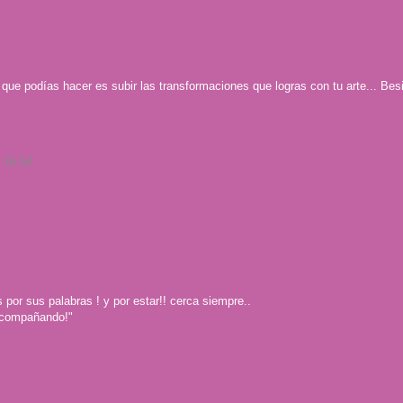
r que podías hacer es subir las transformaciones que logras con tu arte... Bes
, 16:54
 por sus palabras ! y por estar!! cerca siempre..
acompañando!"